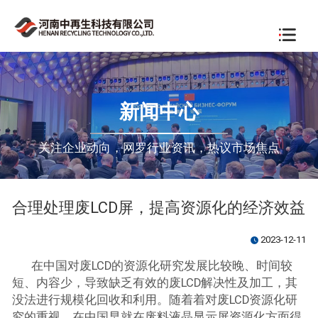
新闻中心
关注企业动向，网罗行业资讯，热议市场焦点
合理处理废LCD屏，提高资源化的经济效益
2023-12-11
watch_later
在中国对废LCD的资源化研究发展比较晚、时间较
短、内容少，导致缺乏有效的废LCD解决性及加工，其
没法进行规模化回收和利用。随着着对废LCD资源化研
究的重视，在中国早就在废料液晶显示屏资源化方面得