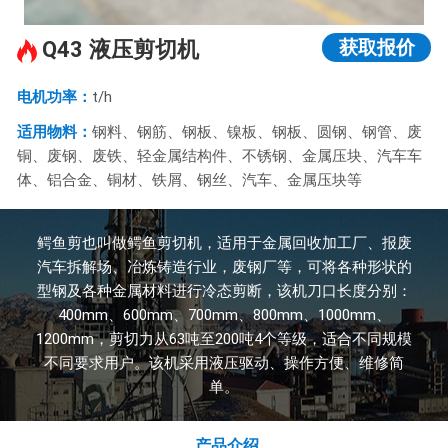
获取报价
Q43 液压剪切机
电机功率：
t/h
适用物料：
钢料、钢筋、钢板、镍板、钢板、圆钢、钢管、废
铜、废钢、废铁、轻金属结构件、不锈钢、金属压块、汽车车
体、铝合金、铜材、铁屑、钢丝、汽车、金属压块等
鳄鱼剪也叫做鳄鱼剪切机，适用于金属回收加工厂、报废
汽车拆解场、冶炼铸造行业，废钢厂等，可将各种形状的
型钢及各种金属材料进行冷态剪断，该机刀口长度分别：
400mm、600mm、700mm、800mm、1000mm、
1200mm，剪切力从63吨至200吨4个等级，适合不同规模
不同要求用户。该机采用液压驱动、操作方便、维修简
单。
产品介绍