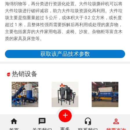
海绵织物等，再分类进行资源化处置。大件垃圾撕碎机可以将
大件垃圾进行破碎减容，助力大件垃圾资源化再利用。大件垃
圾主要是指重量超过 5 公斤，或体积大于 0.2 立方米，或长度
超过 1 米，且整体性强而需要拆解后再利用或处理的废弃物，
主要包括废弃的大件家用电器、桌椅、沙发、杂物柜等富含木
质的家具及床垫等。
获取该产品技术参数
热销设备
add
home
message
headset_mic
perm_identity
更多