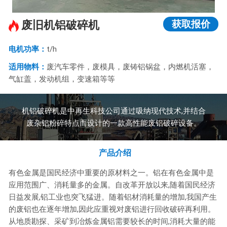
获取报价
废旧机铝破碎机
电机功率：
t/h
适用物料：
废汽车零件，废模具，废铸铝锅盆，内燃机活塞，
气缸盖，发动机组，变速箱等等
机铝破碎机是中再生科技公司通过吸纳现代技术,并结合
废杂铝粉碎特点而设计的一款高性能废铝破碎设备。
产品介绍
有色金属是国民经济中重要的原材料之一。铝在有色金属中是
应用范围广、消耗量多的金属。自改革开放以来,随着国民经济
日益发展,铝工业也突飞猛进。随着铝材消耗量的增加,我国产生
的废铝也在逐年增加,因此应重视对废铝进行回收破碎再利用。
从地质勘探、采矿到冶炼金属铝需要较长的时间,消耗大量的能