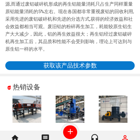
源,而通过废铝破碎机形成的再生铝能量消耗只占生产同样重量
原铝能量消耗的5%左右。现在各国都非常重视废铝的回收利用,
采用先进的废铝破碎机和先进的分选方式,获得的经济效益和社
会效益都相当可观。废旧铝的粉碎再生加工，耗能较原生铝生
产大大减少，因此，铝的再生效益很大；再生铝经过废铝破碎
机再生加工后，其品质和性能不会受到影响，理论上可达到与
原生铝一样的水平。
获取该产品技术参数
热销设备
add
home
message
headset_mic
perm_identity