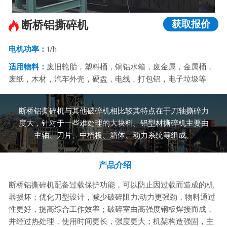
获取报价
断桥铝撕碎机
电机功率：
t/h
适用物料：
废旧轮胎，塑料桶，铜铝水箱，废金属，金属桶，
废纸，木材，汽车外壳，硬盘，电线，打包铝，电子垃圾等
断桥铝撕碎机与其他破碎机相比较其特点在于刀轴撕碎力
度大，针对于一些难处理的大块料。铝型材撕碎机主要由
主轴、刀片、中梳板、箱体、动力系统等组成。
产品介绍
断桥铝撕碎机配备过载保护功能，可以防止因过载而造成的机
器损坏；优化刀型设计，减少破碎阻力;动力更强劲，物料通过
性更好，提高综合工作效率；破碎室由高强度钢板焊接而成，
并经过热处理，使用时间更长，强度更大；机架构造强固，主