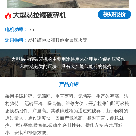
获取报价
大型易拉罐破碎机
电机功率：
t/h
适用物料：
易拉罐包块和其他金属压块等
大型易拉罐破碎机的主要用途是用来处理易拉罐的压紧包
和棉花包类的压块，具有大产能低能耗的优势；
产品介绍
采用多级粉碎、无筛网、垂直落料、无堵塞，生产效率高、结
构独特、 运转平稳、噪音低、维修方便，开启检修门即可轻松
更换易损件。产量高。其破碎过程为通过式破碎，由于物料的
通过量大，通过速度快，因而产量就高。相对而言，能耗就
少。运转平稳,噪音低,振动小,密封性好。操作方便,占地面积
小，安装和维修方便。