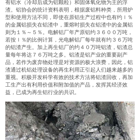
有铝水（冷却后成为铝颗粒）和固体氧化物为主的浮
渣。铝协会的统计资料表明，根据废铝料种类，所用炉
型和使用方法不同，即使在原铝生产过程中也有约ｌ％
的金属铝损失在铝渣中，重熔时损失在铝渣中的金属铝
则为１％～５％。电解铝厂年产原铝约３６００万吨，
若按ｌ％的比例计算，光电解铝厂每年就有约３６万吨
的铝渣产生。加上再生铝厂的约４０万吨铝渣，铝渣总
量每年将达７６万吨之多。铝渣是铝产业的重要副产
品，若作为废弃物处理是对资源的极大浪费，因此，铝
渣通过机铝处理设备的再生利用正引起人们越来越多的
重视。积极开发科学有效的技术方法将铝渣回收，再加
工生产出有利用价值和附加值的产品，发挥其经济效
益，已成为再生铝行业的共识。