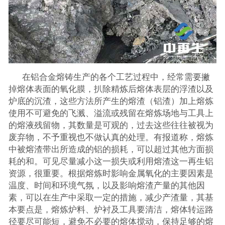
在铝合金熔铸生产的各个工艺过程中，经常需要撇
掉熔体表面的氧化膜，扒除精炼后熔体表层的浮渣以及
炉底的沉渣，这些方法所产生的熔渣（铝渣）加上熔炼
使用不可避免的飞溅、溢流或残留在熔炼场地与工具上
的熔液残留物，其数量是可观的，过去这些往往被视为
废弃物，不予重视也不做认真的处理。有报道称，熔炼
中被熔渣带出所造成的铝的损耗，可以超过其他方面损
耗的和。可见尽量减小这一损失或利用熔渣这一再生铝
资源，很重要。根据熔炼时影响金属氧化的主要因素是
温度、时间和环境气氛，以及影响熔渣产量的其他因
素，可以在生产中采取一定的措施，减少产渣量，其基
本要点是，熔炼炉料、炉衬及工具要清洁，熔体转运路
径要尽可能短，避免不必要的熔体搅动，保持足够的熔