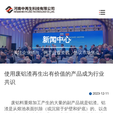
新闻中心
关注企业动向，网罗行业资讯，热议市场焦点
使用废铝渣再生出有价值的产品成为行业
共识
2023-12-11
watch_later
废铝料重熔加工产生的大量的副产品就是铝渣。铝
渣是从熔池表面扒除（或沉留于炉壁和炉底）的、以含