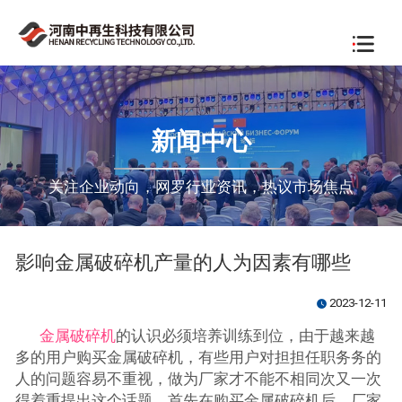
新闻中心
关注企业动向，网罗行业资讯，热议市场焦点
影响金属破碎机产量的人为因素有哪些
2023-12-11
watch_later
金属破碎机
的认识必须培养训练到位，由于越来越
多的用户购买金属破碎机，有些用户对担担任职务务的
人的问题容易不重视，做为厂家才不能不相同次又一次
得着重提出这个话题。首先在购买金属破碎机后，厂家