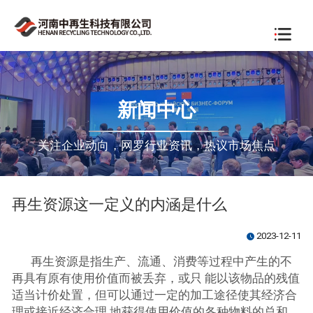
新闻中心
关注企业动向，网罗行业资讯，热议市场焦点
再生资源这一定义的内涵是什么
2023-12-11
watch_later
再生资源是指生产、流通、消费等过程中产生的不
再具有原有使用价值而被丢弃，或只 能以该物品的残值
适当计价处置，但可以通过一定的加工途径使其经济合
理或接近经济合理 地获得使用价值的各种物料的总和。