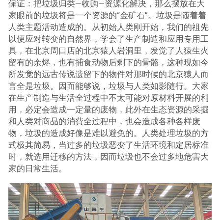
保证：把垃圾归类—收购—资源化解决，那么摆放在大
家眼前的垃圾将是一个资源的“金矿石”。垃圾是随着着
人类主题活动造成的。从初始人类刚开始，我们的祖先
以便应对转变的自然界，学会了生产制造和应用专用工
具，在北京周口店的北京猿人岩洞里，发觉了人猿生火
留有的余烬，也有捕食动物后剩下的骨骼，这种现如今
所发觉的远古传说遗留下的物件对那时候的北京猿人而
言全是垃圾。因而能够说，垃圾与人类如影随行。大家
在生产制造与生活全过程中不太可能对原材料开展的利
用，必定会造成一定量的废物，此外在生态资源的采掘
和人类对商品的消費全过程中，也会造成各种各样废
物，垃圾的造成好像是难以避免的。人类处理垃圾的方
式极其简易，当过多的垃圾恶变了生活环境和定居标准
时，就选用迁移的方法，因而垃圾也不会过多地危害大
家的日常生活。