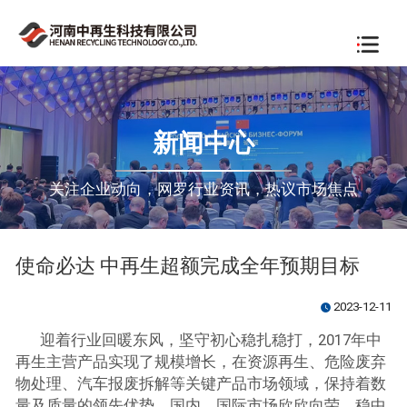
新闻中心
关注企业动向，网罗行业资讯，热议市场焦点
使命必达 中再生超额完成全年预期目标
2023-12-11
watch_later
迎着行业回暖东风，坚守初心稳扎稳打，2017年中
再生主营产品实现了规模增长，在资源再生、危险废弃
物处理、汽车报废拆解等关键产品市场领域，保持着数
量及质量的领先优势。国内、国际市场欣欣向荣，稳中