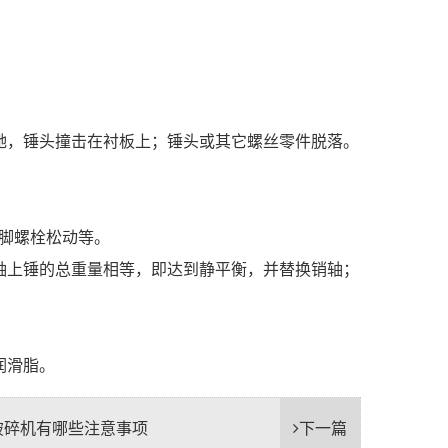
驰，锤头撞击在衬板上；锤头或其它螺丝零件脱落。
。
地脚螺栓松动等。
轴上锤的总重量相等，即达到静平衡，并替换销轴；
润滑脂。
破碎机有哪些注意事项
下一篇