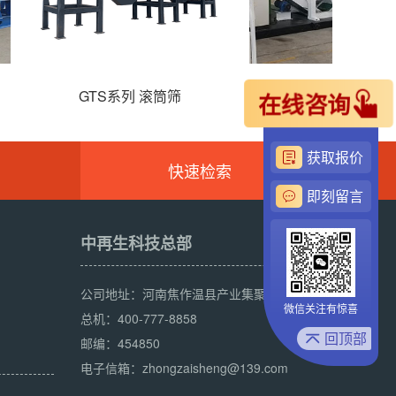
80 卧式破碎机
铜铝水箱破碎机
在线咨询
获取报价
快速检索
即刻留言
中再生科技总部
公司地址：河南焦作温县产业集聚区鑫源路
微信关注有惊喜
总机：400-777-8858
回顶部
邮编：454850
电子信箱：zhongzaisheng@139.com