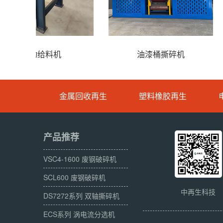
筛
CR800型铜米机
铜铝散热器
金属回收再生
塑料橡胶再生
产品推荐
VSC4-1600 废钢破碎机
SCL600 废钢破碎机
中再生科技
DS7272系列 双轴撕碎机
ECS系列 涡电流分选机