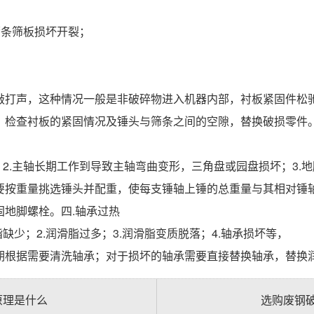
筛条筛板损坏开裂；
敲打声，这种情况一般是非破碎物进入机器内部，衬板紧固件松
，检查衬板的紧固情况及锤头与筛条之间的空隙，替换破损零件
；2.主轴长期工作到导致主轴弯曲变形，三角盘或园盘损坏；3.
要按重量挑选锤头并配重，使每支锤轴上锤的总重量与其相对锤
地脚螺栓。四.轴承过热
缺少；2.润滑脂过多；3.润滑脂变质脱落；4.轴承损坏等，
期根据需要清洗轴承；对于损坏的轴承需要直接替换轴承，替换
原理是什么
选购废钢