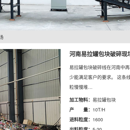
场
河南易拉罐包块破碎现
易拉罐包块破碎线在河南中再
少能满足客户的要求。 这条
粒慢慢堆…
加工物料：
易拉罐包块
产 量：
10T/H
进料粒度：
1600
出料粒度：
5-20